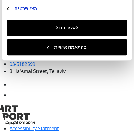
Artport
Residency
הצג פרטים
Exhibitions
Events
לאשר הכול
Artist Film Festival
About
Contact
בהתאמה אישית
info@artport.art
03-5182599
8 Ha'Amal Street, Tel aviv
Accessibility Statment