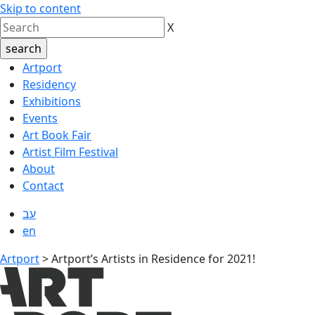
Skip to content
X
Artport
Residency
Exhibitions
Events
Art Book Fair
Artist Film Festival
About
Contact
עב
en
Artport
>
Artport’s Artists in Residence for 2021!