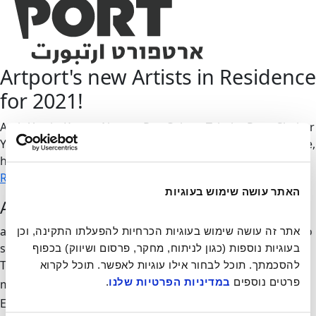
Artport's new Artists in Residence
for 2021!
Amir Yatziv, Karam Natour, Roy Cohen, Tchelet Ram, Shahar
Yahalom and Shai-Lee Horodi, our new artists-in-residence,
have started their year!
Read more
האתר עושה שימוש בעוגיות
Artport's Newsletter
all of our updates and invitations directly to your inbox, no
אתר זה עושה שימוש בעוגיות הכרחיות להפעלתו התקינה, וכן 
spam
בעוגיות נוספות (כגון לניתוח, מחקר, פרסום ושיווק) בכפוף 
Thank you,
we'll be in touch
להסכמתך. תוכל לבחור אילו עוגיות לאפשר. תוכל לקרוא 
.
במדיניות הפרטיות שלנו
פרטים נוספים 
mail-form
Invalid
Email address