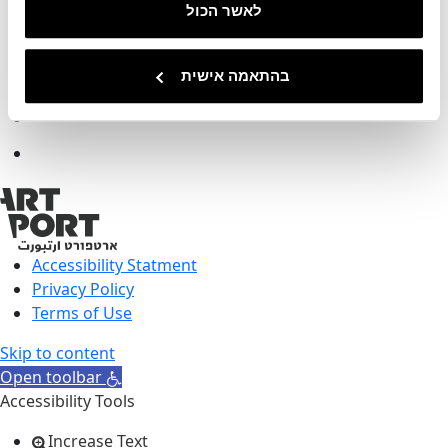
לאשר הכול
info@artport.art
03-5182599
8 Ha'Amal Street, Tel aviv
בהתאמה אישית
Accessibility Statment
Privacy Policy
Terms of Use
Skip to content
Open toolbar
Accessibility Tools
Increase Text