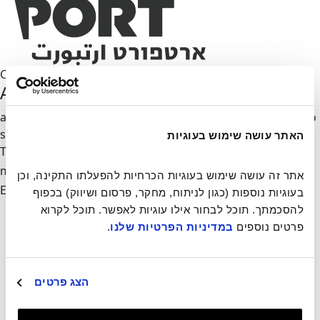
Curupira and the Machine of the Destiny
Artport's Newsletter
all of our updates and invitations directly to your inbox, no
spam
האתר עושה שימוש בעוגיות
Thank you,
we'll be in touch
mail-form
Invalid
אתר זה עושה שימוש בעוגיות הכרחיות להפעלתו התקינה, וכן 
Email address
בעוגיות נוספות (כגון לניתוח, מחקר, פרסום ושיווק) בכפוף 
Artport
להסכמתך. תוכל לבחור אילו עוגיות לאפשר. תוכל לקרוא 
Residency
.
במדיניות הפרטיות שלנו
פרטים נוספים 
Exhibitions
Events
Artist Film Festival
הצג פרטים
About
Contact