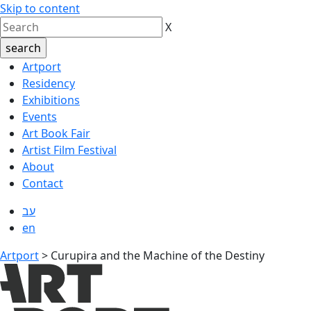
Skip to content
X
Artport
Residency
Exhibitions
Events
Art Book Fair
Artist Film Festival
About
Contact
עב
en
Artport
>
Curupira and the Machine of the Destiny