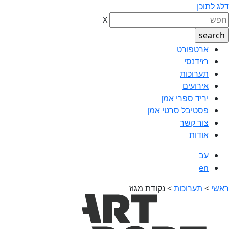
דלג לתוכן
X
ארטפורט
רזידנסי
תערוכות
אירועים
יריד ספרי אמן
פסטיבל סרטי אמן
צור קשר
אודות
עב
en
ראשי
>
תערוכות
>
נקודת מגוז