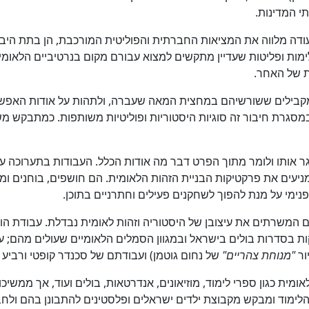
י המדינות.
 מלווה את המציאות החברתית והפוליטית המורכבת, הן בתת היבשת ה
ימות ופליטות שעדיין מתקשים למצוא עבורם מקום בנרטיביים הלאומי
ת של האחר.
ומקבילים ששורשיהם במחצית המאה שעברה, ולתהות על אודות האפשר
 במסגרת חיבור זה סוגיות היסטוריות ופוליטיות משותפות. כמתבקש מ
ותו ולומר מתוך הפרט דבר מה אודות הכלל. העבודות בתערוכה עוסקות
מניעים את פרקטיקות הבניית הזהות הלאומית. הם חושפים, בוחנים 
פנימי על מנת להפוך לשחקנים פעילים וחתרניים בתוכן.
המשרתים את עיצובן של היסטוריה וזהות לאומית נבדלת. עבודת הוי
קות בסדרות בולים בישראל ובמגוון הסמלים הלאומיים שעולים מהם; 
ור
"מנוחת צהריים"
של נחום גוטמן) ועבודתם של סכנדר קופטי ורביע
ומית כגון ספרי לימוד, מוזיאונים, אנדרטאות, בולים ועוד, אך ממשי
הלימוד ומבקש מקבוצת ילדים ישראלים ופלסטינים להתבונן בהם ול