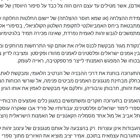
אדם), אשר מטילים עד עצם היום הזה צל כבד על סיפור היווסדן של שת
מידת ההצלחה (או שמא חוסר ההצלחה) של יישום החלטות החלוקה עודה
מתבטאת ביחס האמביוולנטי לתקופת השלטון הקולוניאלי, בסיפורי אל
מתמשכים לגבש זהות לאומית נפרדת, שאינה מכירה תמיד בלגיטימיו
'נקודת מגוז' מבקשת לכנס אליה את אותם קווי התרחשות מרוחקים 
בין אמנים ישראלים ופלסטינים לאמנים מהודו ופקיסטן ומציבה לדיון
בכוחו של המפגש האמנותי לייצר פרספקטיבה, ראייה לעומק.
התערוכה בוחנת את דרכי ההבניה של הנרטיב הלאומי, ומבקשת לאתגר א
כחלק מבחינת מנגנונים האמנים מביטים פנימה, אל שורשי הכוחות ה
את זהותן, תרבותן וגיבוריהן, וחלקם אף מבקשים לאמץ את אותו הגיון 
האמנים בתערוכה חוקרים ומשתמשים במגוון כלים ואמצעים תרבותיים 
ספרי לימוד ישראלים ופלסטינים; עבודותיו של פריד אבו שאקרה עוס
תל אביב אל מול אחד מסמליה הקאנוניים של האמנות הישראלית (הצי
העבודות אינן עוצרות רק בהצבעה על אותם מנגנונים של עיצוב זהות לא
התערבות עצמאית בתוכם. אמיר יציב מוציא את האיורים מתוך ספרי 