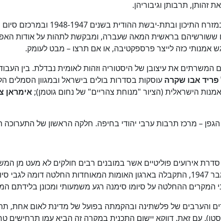
זהותן, תרבותן וגיבוריהן.
נקודת המוצא של התערוכה היא מספר אי
ים ששורשיהם בראשית המאה שעברה, ומבקשת לתהות על אודות האפש
 אמנותי כזה לייצר פרספקטיבה, או אם תרצו – מבט לעומק.
המשרתים את עיצובן של היסטוריה וזהות לאומית נבדלת. בין העבודו
פריד אבו שקרה
עוסקות בסדרות בולים בישראל ובמגוון הסמלים הל
מנות הישראלית (הציור "מנוחת צהריים" של נחום גוטמן);
אימראן צ
 מרכז תרבות ערבי יהודי בחיפה. חלקה הראשון של התערוכה הוצג בבית הגפן 
הבריטי בתת היבשת ההודית. שלושה חודשים לאחר מכן, ב-29 בנובמבר 1947, התקבלה בארגון הא
 המקרים ההחלטה על סיומו סימנה רגע משמעותי ומכונן בלידתם המתו
דים והערבים של פלשתינה ובהקמתה בפועל של מדינת לאום אחת, ת