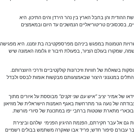
הודית והן בחבל הארץ בין נהר הירדן והים התיכון. היא
ים, בסכסוכים טריטוריאליים הנמשכים עד היום ובמאמצים
ויות הטמונות במפגש ביניהם מפרספקטיבה בת זמננו. היא מפגישה
שמה, שמקורו בעולם הציור, בפעולת חיבור זו גלומה האמונה שיש
 בשאלות של חוויות וזיכרונות קולקטיביים ודרכי היווצרותם.
ומהתלים במנגנוני היצור שבאמצעותם מבקשות אומות לבסס ולבדל
דאו של אמיר יציב
"איש עם שני זקנים"
מבוססת על איורים מתוך
עבודתה של נועה גור מתרחשת באגף האמנות הישראלית של מוזיאון
 בוכארי מתארת שוטטות ברחבי יפו במתכונת של סיורי מורשת.
כות גם אל עבר חקירתם, הפנמת ההיגיון הפנימי שלהם וביצירת
חבר עבורם סיפור חדש; פריד אבו שאקרה משתמש בבולים רשמיים