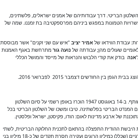
רועים מקבילים שהתרחשו במזרח התיכון ובתת-יבשת ההודית בשנים 1948-1947 ובמרכזם סיום השלטון הבריטי. דרך עבודותיהם של אמנים ישראלים, פלשתינים,
רויות הטמונות במפגש ביניהם מפרספקטיבה בת זמננו. שמה של
ת: עבודת הווידאו של
אמיר יציב
"איש עם שני זקנים" אשר מבוססת
אומיים שעולים מהן; עבודתה של
נועה גור
מתרחשת באגף האמנות
'אנה
בודק את קודי הלבוש והנראות של מייסד והמושל הכללי
בין החודשים דצמבר 2015 לפברואר 2016.
בשנים 1947-1948 התרחשה בשני קצוות שונים ומרוחקים של העולם סדרת אירועים פוליטיים אשר במובנים רבים חולקים לא מעט מן המשותף. ב-14 באוגוסט 1947 הוכרז באופן רשמי על סיום השלטון
ומות המאוחדות החלטה דומה לגבי סיום המנדט הבריטי בפלשתינה. טיבו ומשכו של השלטון הבריטי בכל
כננת של ארבע מדינות לאום: הודו, פקיסטן, ישראל ופלסטין.
ת היבשת ההודית התפצלה בהתאם לתכנית החלוקה הבריטית, לשתי
מדינות לאום חדשות: מדינת רוב הינדי (הודו) ומדינת רוב מוסלמי (פקיסטן). עם זאת, דווקא יישום התכנית במקרה זה הביא עמו תרחישים טרגיים (שכללו כמיליון הרוגים ועקירה חסרת תקדים של כ-18 מיליון בני