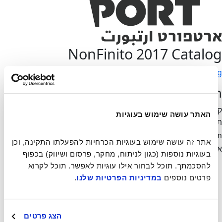
NonFinito 2017 Catalog
NonFinito 2017 Catalog
הרשמה לניוזלטר
קבלו את כל העידכונים האחרונים שלנו ישירות למייל ללא ספאם
האתר עושה שימוש בעוגיות
תודה!
נהיה בקשר
mail-form
כתובת
אתר זה עושה שימוש בעוגיות הכרחיות להפעלתו התקינה, וכן 
אימייל אינה תקינה
בעוגיות נוספות (כגון לניתוח, מחקר, פרסום ושיווק) בכפוף 
ארטפורט
להסכמתך. תוכל לבחור אילו עוגיות לאפשר. תוכל לקרוא 
רזידנסי
פרטים נוספים 
במדיניות הפרטיות שלנו
.
תערוכות
אירועים
יריד ספרי אמן
הצג פרטים
פסטיבל סרטי אמן