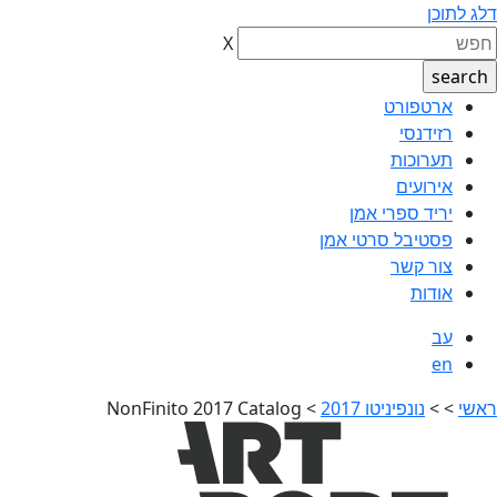
דלג לתוכן
X
ארטפורט
רזידנסי
תערוכות
אירועים
יריד ספרי אמן
פסטיבל סרטי אמן
צור קשר
אודות
עב
en
ראשי
>
>
נונפיניטו 2017
>
NonFinito 2017 Catalog