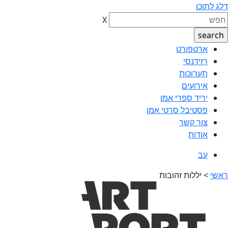
דלג לתוכן
X
ארטפורט
רזידנסי
תערוכות
אירועים
יריד ספרי אמן
פסטיבל סרטי אמן
צור קשר
אודות
עב
ראשי
>
יללות זהובות