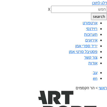
דלג לתוכן
X
ארטפורט
רזידנסי
תערוכות
אירועים
יריד ספרי אמן
פסטיבל סרטי אמן
צור קשר
אודות
עב
en
ראשי
>
הר הקסמים