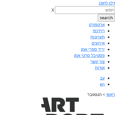
דלג לתוכן
X
ארטפורט
רזידנסי
תערוכות
אירועים
יריד ספרי אמן
פסטיבל סרטי אמן
צור קשר
אודות
עב
en
ראשי
>
הנגאובר