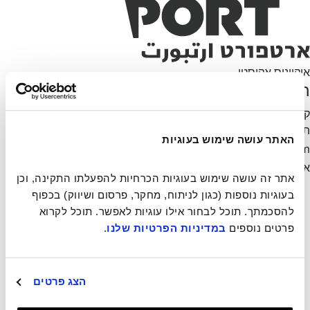
אוקיינוס אקוסטי
הרשמה לניוזלטר
קבלו את כל העידכונים האחרונים שלנו ישירות למייל ללא ספאם
תודה!
נהיה בקשר
האתר עושה שימוש בעוגיות
mail-form
כתובת
אימייל אינה תקינה
אתר זה עושה שימוש בעוגיות הכרחיות להפעלתו התקינה, וכן 
ארטפורט
בעוגיות נוספות (כגון לניתוח, מחקר, פרסום ושיווק) בכפוף 
רזידנסי
להסכמתך. תוכל לבחור אילו עוגיות לאפשר. תוכל לקרוא 
תערוכות
פרטים נוספים 
במדיניות הפרטיות שלנו
.
אירועים
יריד ספרי אמן
פסטיבל סרטי אמן
הצג פרטים
אודות
צור קשר