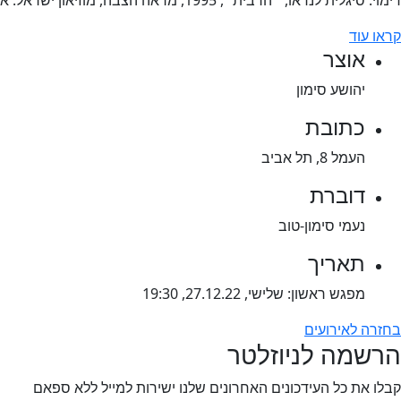
דימוי: סיגלית לנדאו, ״הרבית״, 1995, מראה הצבה, מוזיאון ישראל. אוצרים: שרית שפירא ויגאל צלמונה
קראו עוד
אוצר
יהושע סימון
כתובת
העמל 8, תל אביב
דוברת
נעמי סימון-טוב
תאריך
מפגש ראשון: שלישי, 27.12.22, 19:30
בחזרה לאירועים
הרשמה לניוזלטר
קבלו את כל העידכונים האחרונים שלנו ישירות למייל ללא ספאם