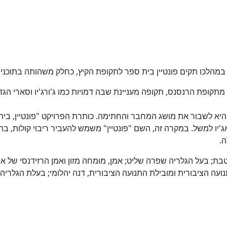
קט במהלכו תקים פונטיין בית ספר לתקופת הקיץ, כחלק משהותה בתוכני
קופת הרנסנס, תקופה מעניינת שבה דמויות כמו ג'ורג'יו וסארי ה
אביב במהלך חודש יולי 2013 ומטרו העיקרית היא לשבור את מושג המחבר והחתימה. כותרת הפר
'יו למשל. במקרה זה, השם "פונטיין" משמש להעביר ריבוי קולות, בתקוו
ם טבת; בעל הגלריה שפרה שליט; אמן, מומחה מזון ואמן הרזידנסי של
ועה הציבורית ומובילת התנועה הציבורית, דנה יהלומי; בעלת הגלריה עי