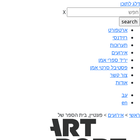
דלג לתוכן
X
ארטפורט
רזידנסי
תערוכות
אירועים
יריד ספרי אמן
פסטיבל סרטי אמן
צור קשר
אודות
עב
en
ראשי
>
אירועים
>
פונטיין, בית הספר של