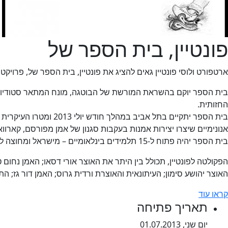
פונטיין, בית הספר של
ארטפורט ולוסי פונטיין גאים להציג את פונטיין, בית הספר של, פרוי
בית הספר יוקם בהשראת המורשת של הבוטגה, מונח המתאר סטודיו מת
החזותית.
בית הספר יתקיים בתל 
אנונימיים שיצרו יצירות אמנות בעקבות סגנון של אמן מפורסם, קארוואג
בית הספר יהיה פתוח ל-15 תלמידים בינלאומיים – מישראל ומחוצה לה.
הפקולטה לפונטיין, תכולל בין היתר את האוצר אורי דסאו; האמן נחו
האוצר יהושע סימון; העיתונאית והאוצרת ורדית גרוס; האמן דור גז; התנ
קראו עוד
תאריך פתיחה
יום שני, 01.07.2013