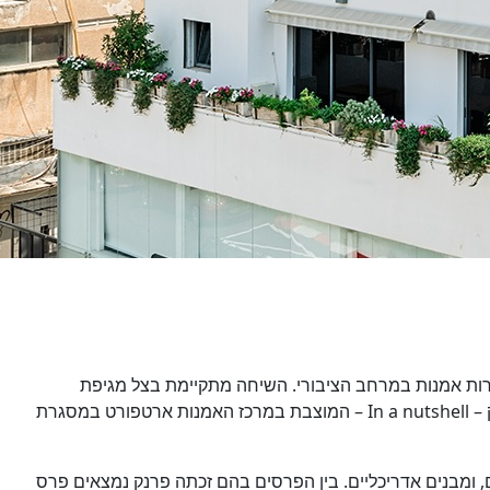
ירות אמנות במרחב הציבורי. השיחה מתקיימת בצל מגיפת
הקורונה,שהובילה להולדתו המחודשת של המרחב הציבורי בחיים האזרחיים בעקבות הסגרים ומגבלות התנועה, ובעקבות עבודתה של פרנק – In a nutshell – המוצבת במרכז האמנות ארטפורט במסגרת
ם, ומבנים אדריכליים. בין הפרסים בהם זכתה פרנק נמצאים פרס