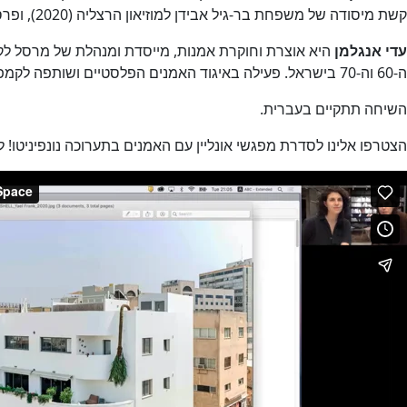
קשת מיסודה של משפחת בר-גיל אבידן למוזיאון הרצליה (2020), ופרס אינגבורג בכמן ע״שׁ אנסלם קיפר של קרן וולף (2017). עבודותיה של פרנק מוצגות במוזאונים וגלריות בארץ ובחו״ל.
עדי אנגלמן
היא אוצרת וחוקרת אמנות, מייסדת ומנהלת של מרסל לקי
ה-60 וה-70 בישראל. פעילה באיגוד האמנים הפלסטיים ושותפה לקמפיין האיגוד להסדרת תחום האמנות הציבורית בישראל.
השיחה תתקיים בעברית.
הצטרפו אלינו לסדרת מפגשי אונליין עם האמנים בתערוכה נונפיניטו!