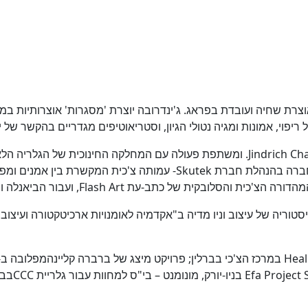
יה) היא מבקרת אמנות ואוצרת שחיה ועובדת בפראג. ג'ינדרובה יוצרת 'מסגרות' או
 ריפוי, אמונות ומגיה נטולי הגיון, וסטריאוטיפים מגדריים בהקשר של 
הצ'כי. מאז 2014 היא אוצרת שותפה של גלריית Entrance בפראג, וחברה בהנה