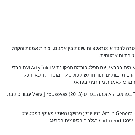
צרותיות במטרה לרבד אינטראקציות שונות בין אמנים, יצירות אמנות והקהל
יצירתיות אמנותית.
כיום היא אוצרת ומנהלת את התוכניות הציבוריות של קבוצת Jindrich Chalupecky. ומשתפת פעולה עם המחלקה החינוכית של הגלריה הלאומית בפראג, עם הפלטפורמה המקוונת Artyčok.TV ועם הרדיו
לת חברת Skutek- עמותה צ'כית המקשרת בין אמנים ומפיקים תרבותיים, תוך הדגשת פוליטיקה מוסדית ותנאי הפקה
ג'ינדרובה למדה תולדות האמנות באוניברסיטת Charles, ותיאוריה והיסטוריה של עיצוב וניו מדיה ב"אקדמיה לאומנויות ארכיטקטורה ועיצוב" בפראג. היא זכתה בפרס Vera Jirousovas (2013) עבור כתיבת
בשנתיים האחרונות עסקה ג'ינדרובה באוצרות משותפת בפרויקט Healing במרכז הצ'כי בברלין; פרויקט מיצג של ברברה קליינהמפלובה ב-Art in General בניו-יורק; פרויקט האנקי-פאנקי בפסטיבל