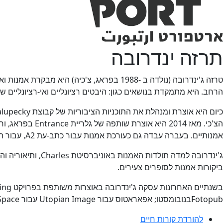
תרזה ינדרובה
טרזה ג'ינדרובה (נולדה ב -1988 בפראג, צ'כ
הרחב. היא מתמקדת בנושאים כגון: היבטים רציונליים ואי-רציונליים של
אמנותיים. בעברה עבדה גם כעורכת אמנות עבור כתב-עת A2, עבור המהדורה הצ'כית והסלובקית של כתב-עת Flash Art, ועבור הביאנלה והמרכז לאמנות מודרנית בפראג.
ביקורות אמנות לסופרים צעירים.
Fotopubבנובומסטו; אפאראטוס עבור Utopian Image עבור Efa Project Space בניו-יורק, מונומנט – בי"ס למחוות עבור גלריית CCCבביג'ינג ו-Girlfriend בגלריה הלאומית בפראג.
להורדת קורות חיים