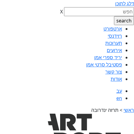
דלג לתוכן
X
ארטפורט
רזידנסי
תערוכות
אירועים
יריד ספרי אמן
פסטיבל סרטי אמן
צור קשר
אודות
עב
en
ראשי
>
תרזה ינדרובה